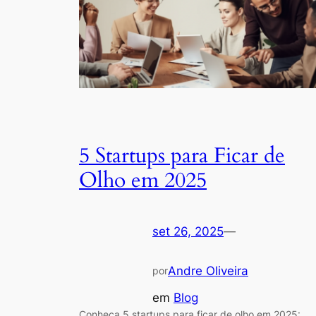
5 Startups para Ficar de
Olho em 2025
set 26, 2025
—
Andre Oliveira
por
em
Blog
Conheça 5 startups para ficar de olho em 2025: