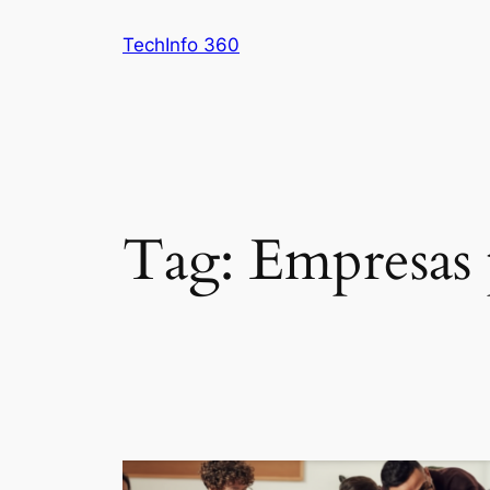
Pular
TechInfo 360
para
o
conteúdo
Tag:
Empresas 